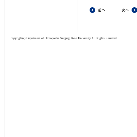
前へ : 藤賀
copyright(c) Department of Orthopaedic Surgery, Keio University All Rights Reserved.